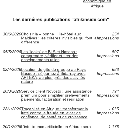
économique en
Afrique
Les dernières publications "afrikinside.com"
30/6/2026
Choisir la « bonne » île-hôtel aux
254
Maldives : les critères invisibles qui font la
Impressions
différence
05/5/2026
Les “leaks” de BLS et Nasdas :
507
comprendre, vérifier et tirer des
Impressions
enseignements utiles
02/4/2026
Location de gîte de groupe au Pays
688
Basque : séjournez à Bidarray avec
Impressions
ARTEKA, au plus près des activités
nature
20/3/2026
Service client Novosto : une assistance
794
premium pour simplifier prélèvements,
Impressions
paiements, facturation et résiliation
28/1/2026
Traçabilité en Afrique : transformer la
1 035
lutte contre la fraude en levier de
Impressions
confiance, de santé et de croissance
20/1/2026
L’intelligence artificielle en Afrique sera
1 176