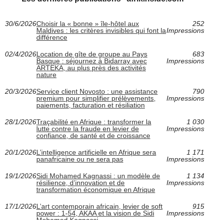
30/6/2026
Choisir la « bonne » île-hôtel aux
252
Maldives : les critères invisibles qui font la
Impressions
différence
02/4/2026
Location de gîte de groupe au Pays
683
Basque : séjournez à Bidarray avec
Impressions
ARTEKA, au plus près des activités
nature
20/3/2026
Service client Novosto : une assistance
790
premium pour simplifier prélèvements,
Impressions
paiements, facturation et résiliation
28/1/2026
Traçabilité en Afrique : transformer la
1 030
lutte contre la fraude en levier de
Impressions
confiance, de santé et de croissance
20/1/2026
L’intelligence artificielle en Afrique sera
1 171
panafricaine ou ne sera pas
Impressions
19/1/2026
Sidi Mohamed Kagnassi : un modèle de
1 134
résilience, d’innovation et de
Impressions
transformation économique en Afrique
17/1/2026
L’art contemporain africain, levier de soft
915
power : 1-54, AKAA et la vision de Sidi
Impressions