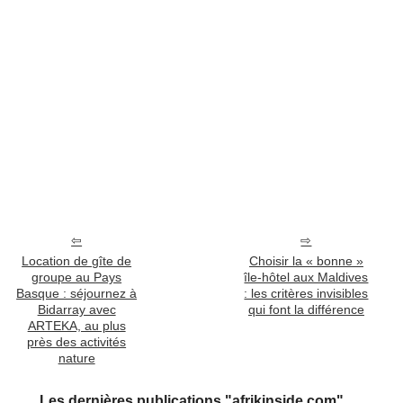
Location de gîte de
Choisir la « bonne »
groupe au Pays
île-hôtel aux Maldives
Basque : séjournez à
: les critères invisibles
Bidarray avec
qui font la différence
ARTEKA, au plus
près des activités
nature
Les dernières publications "afrikinside.com"