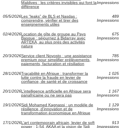
Maldives : les critères invisibles qui font la
Impressions
différence
05/5/2026
Les “leaks” de BLS et Nasdas :
489
comprendre, vérifier et tirer des
Impressions
enseignements utiles
02/4/2026
Location de gîte de groupe au Pays
675
Basque : séjournez à Bidarray avec
Impressions
ARTEKA, au plus près des activités
nature
20/3/2026
Service client Novosto : une assistance
785
premium pour simplifier prélèvements,
Impressions
paiements, facturation et résiliation
28/1/2026
Traçabilité en Afrique : transformer la
1 025
lutte contre la fraude en levier de
Impressions
confiance, de santé et de croissance
20/1/2026
L’intelligence artificielle en Afrique sera
1 167
panafricaine ou ne sera pas
Impressions
19/1/2026
Sidi Mohamed Kagnassi : un modèle de
1 129
résilience, d’innovation et de
Impressions
transformation économique en Afrique
17/1/2026
L’art contemporain africain, levier de soft
913
power : 1-54, AKAA et la vision de Sidi
Impressions