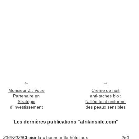
Monsieur Z : Votre
Crème de nuit
Partenaire en
anti‑taches bio :
Stratégie
l’alliée teint uniforme
d'Investissement
des peaux sensibles
Les dernières publications "afrikinside.com"
30/6/2026
Choisir la « bonne » île-hôtel aux
250