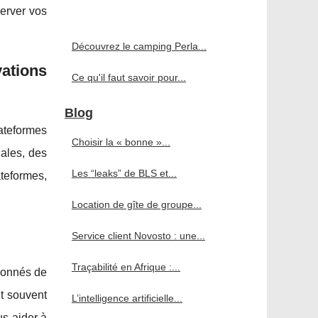
server vos
Découvrez le camping Perla...
ations
Ce qu'il faut savoir pour...
Blog
ateformes
Choisir la « bonne »...
ales, des
Les “leaks” de BLS et...
ateformes,
Location de gîte de groupe...
Service client Novosto : une...
Traçabilité en Afrique :...
ionnés de
t souvent
L’intelligence artificielle...
us aider à