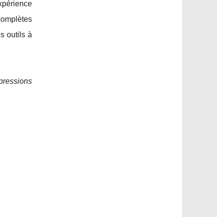
xpérience
 complètes
s outils à
pressions