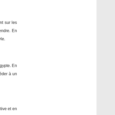
nt sur les
endre. En
le.
Égypte. En
éder à un
ive et en