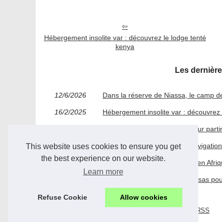
Hébergement insolite var : découvrez le lodge tenté
kenya
Les dernière
12/6/2026
Dans la réserve de Niassa, le camp de
16/2/2025
Hébergement insolite var : découvrez 
23/2/2023
Les meilleures destinations pour partir
14/1/2022
Faites-vous une histoire de navigation
This website uses cookies to ensure you get
the best experience on our website.
02/12/2021
Où dormir quand on séjourne en Afriq
Learn more
25/11/2021
Faites-vous aider par Action Visas po
Refuse Cookie
Allow cookies
© 2026
Afrikinside.com
|
Plan du site
|
Cookies Policy
|
RSS
en