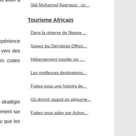
Sidi Mohamed Kagnassi : un...
Tourisme Africain
Dans la réserve de Niassa,...
xpérience
Suivez les Dernières Offres...
r vers des
Hébergement insolite var :...
des codes
Les meilleures destinations...
Faites-vous une histoire de...
Où dormir quand on séjourne...
 stratégie
ement sur
Faites-vous aider par Action...
u que les