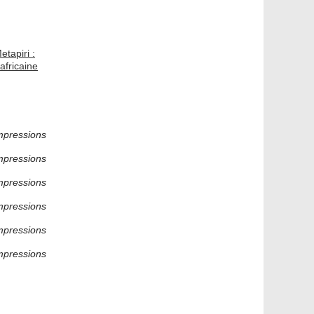
tapiri :
africaine
mpressions
mpressions
mpressions
mpressions
mpressions
mpressions