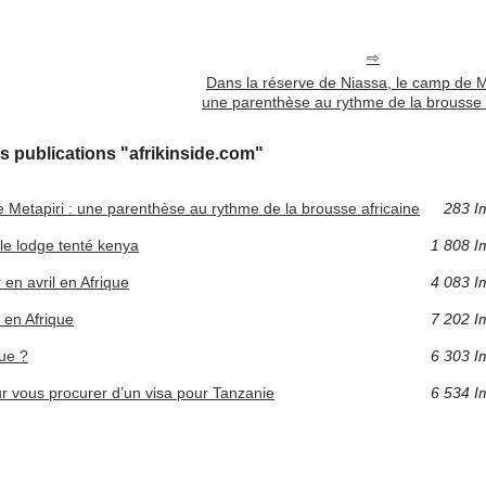
Dans la réserve de Niassa, le camp de Me
une parenthèse au rythme de la brousse 
s publications "afrikinside.com"
 Metapiri : une parenthèse au rythme de la brousse africaine
283 I
le lodge tenté kenya
1 808 I
 en avril en Afrique
4 083 I
 en Afrique
7 202 I
ue ?
6 303 I
ur vous procurer d’un visa pour Tanzanie
6 534 I