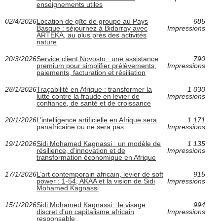
enseignements utiles
02/4/2026
Location de gîte de groupe au Pays
685
Basque : séjournez à Bidarray avec
Impressions
ARTEKA, au plus près des activités
nature
20/3/2026
Service client Novosto : une assistance
790
premium pour simplifier prélèvements,
Impressions
paiements, facturation et résiliation
28/1/2026
Traçabilité en Afrique : transformer la
1 030
lutte contre la fraude en levier de
Impressions
confiance, de santé et de croissance
20/1/2026
L’intelligence artificielle en Afrique sera
1 171
panafricaine ou ne sera pas
Impressions
19/1/2026
Sidi Mohamed Kagnassi : un modèle de
1 135
résilience, d’innovation et de
Impressions
transformation économique en Afrique
17/1/2026
L’art contemporain africain, levier de soft
915
power : 1-54, AKAA et la vision de Sidi
Impressions
Mohamed Kagnassi
15/1/2026
Sidi Mohamed Kagnassi : le visage
994
discret d’un capitalisme africain
Impressions
responsable