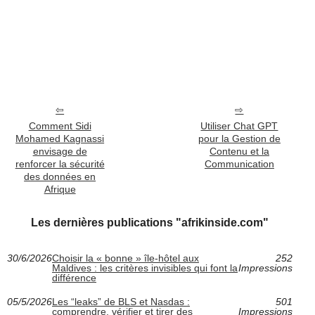
Comment Sidi
Utiliser Chat GPT
Mohamed Kagnassi
pour la Gestion de
envisage de
Contenu et la
renforcer la sécurité
Communication
des données en
Afrique
Les dernières publications "afrikinside.com"
30/6/2026
Choisir la « bonne » île-hôtel aux
252
Maldives : les critères invisibles qui font la
Impressions
différence
05/5/2026
Les “leaks” de BLS et Nasdas :
501
comprendre, vérifier et tirer des
Impressions