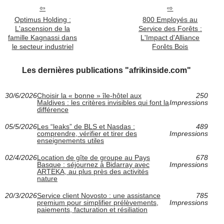
Optimus Holding :
800 Employés au
L'ascension de la
Service des Forêts :
famille Kagnassi dans
L'Impact d'Alliance
le secteur industriel
Forêts Bois
Les dernières publications "afrikinside.com"
30/6/2026
Choisir la « bonne » île-hôtel aux
250
Maldives : les critères invisibles qui font la
Impressions
différence
05/5/2026
Les “leaks” de BLS et Nasdas :
489
comprendre, vérifier et tirer des
Impressions
enseignements utiles
02/4/2026
Location de gîte de groupe au Pays
678
Basque : séjournez à Bidarray avec
Impressions
ARTEKA, au plus près des activités
nature
20/3/2026
Service client Novosto : une assistance
785
premium pour simplifier prélèvements,
Impressions
paiements, facturation et résiliation