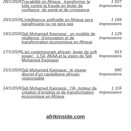
28/1/2026
Traçabilité en Afrique : transformer la
1 027
lutte contre la fraude en levier de
Impressions
confiance, de santé et de croissance
20/1/2026
L’intelligence artificielle en Afrique sera
1 169
panafricaine ou ne sera pas
Impressions
19/1/2026
Sidi Mohamed Kagnassi : un modèle de
1 129
résilience, d’innovation et de
Impressions
transformation économique en Afrique
17/1/2026
L’art contemporain africain, levier de soft
913
power : 1-54, AKAA et la vision de Sidi
Impressions
Mohamed Kagnassi
15/1/2026
Sidi Mohamed Kagnassi : le visage
990
discret d’un capitalisme africain
Impressions
responsable
14/1/2026
Sidi Mohamed Kagnassi : l’IA, moteur de
1 116
création d’emplois et de transformation
Impressions
économique en Afrique
afrikinside.com