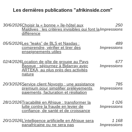
Les dernières publications "afrikinside.com"
30/6/2026
Choisir la « bonne » île-hôtel aux
250
Maldives : les critères invisibles qui font la
Impressions
différence
05/5/2026
Les “leaks” de BLS et Nasdas :
489
comprendre, vérifier et tirer des
Impressions
enseignements utiles
02/4/2026
Location de gîte de groupe au Pays
677
Basque : séjournez à Bidarray avec
Impressions
ARTEKA, au plus près des activités
nature
20/3/2026
Service client Novosto : une assistance
785
premium pour simplifier prélèvements,
Impressions
paiements, facturation et résiliation
28/1/2026
Traçabilité en Afrique : transformer la
1 026
lutte contre la fraude en levier de
Impressions
confiance, de santé et de croissance
20/1/2026
L’intelligence artificielle en Afrique sera
1 168
panafricaine ou ne sera pas
Impressions