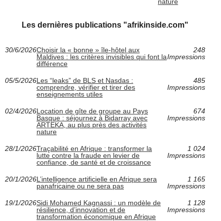
nature
Les dernières publications "afrikinside.com"
30/6/2026
Choisir la « bonne » île-hôtel aux
248
Maldives : les critères invisibles qui font la
Impressions
différence
05/5/2026
Les “leaks” de BLS et Nasdas :
485
comprendre, vérifier et tirer des
Impressions
enseignements utiles
02/4/2026
Location de gîte de groupe au Pays
674
Basque : séjournez à Bidarray avec
Impressions
ARTEKA, au plus près des activités
nature
28/1/2026
Traçabilité en Afrique : transformer la
1 024
lutte contre la fraude en levier de
Impressions
confiance, de santé et de croissance
20/1/2026
L’intelligence artificielle en Afrique sera
1 165
panafricaine ou ne sera pas
Impressions
19/1/2026
Sidi Mohamed Kagnassi : un modèle de
1 128
résilience, d’innovation et de
Impressions
transformation économique en Afrique