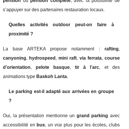
pension
ou
pension complète
, avec la possibilité de
s’appuyer sur des partenaires restauration locaux.
Quelles activités outdoor peut-on faire à
proximité ?
La base ARTEKA propose notamment :
rafting
,
canyoning
,
hydrospeed
,
mini raft
,
via ferrata
,
course
d’orientation
,
pelote basque
,
tir à l’arc
, et des
animations type
Baskoh Lanta
.
Le parking est-il adapté aux arrivées en groupe
?
Oui, la présentation mentionne un
grand parking
avec
accessibilité en
bus
, un vrai plus pour les écoles, clubs