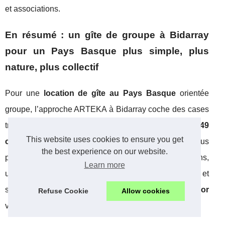
et associations.
En résumé : un gîte de groupe à Bidarray
pour un Pays Basque plus simple, plus
nature, plus collectif
Pour une
location de gîte au Pays Basque
orientée
groupe, l’approche ARTEKA à Bidarray coche des cases
très recherchées : des capacités adaptées (de
15 à 49
This website uses cookies to ensure you get
couchages
selon l’organisation), des dortoirs conçus
the best experience on our website.
pour les séjours collectifs, de grands espaces communs,
Learn more
une cuisine équipée, des formules repas modulables, et
surtout une proximité directe avec des
activités outdoor
Refuse Cookie
Allow cookies
variées.