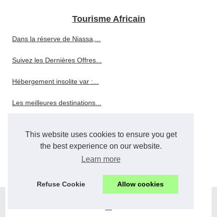
Tourisme Africain
Dans la réserve de Niassa,...
Suivez les Dernières Offres...
Hébergement insolite var :...
Les meilleures destinations...
Faites-vous une histoire de...
This website uses cookies to ensure you get
Où dormir quand on séjourne...
the best experience on our website.
Learn more
Faites-vous aider par Action...
Refuse Cookie
Allow cookies
© 2026
Afrikinside.com
|
Plan du site
|
Cookies Policy
|
RSS
en