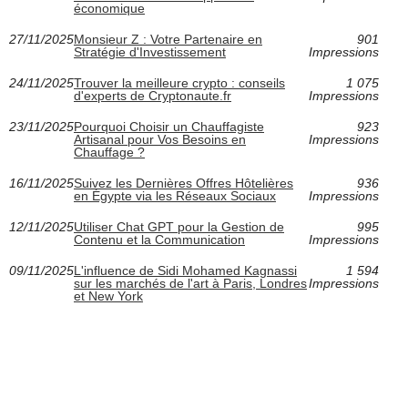
économique
27/11/2025
Monsieur Z : Votre Partenaire en
901
Stratégie d'Investissement
Impressions
24/11/2025
Trouver la meilleure crypto : conseils
1 075
d'experts de Cryptonaute.fr
Impressions
23/11/2025
Pourquoi Choisir un Chauffagiste
923
Artisanal pour Vos Besoins en
Impressions
Chauffage ?
16/11/2025
Suivez les Dernières Offres Hôtelières
936
en Égypte via les Réseaux Sociaux
Impressions
12/11/2025
Utiliser Chat GPT pour la Gestion de
995
Contenu et la Communication
Impressions
09/11/2025
L'influence de Sidi Mohamed Kagnassi
1 594
sur les marchés de l'art à Paris, Londres
Impressions
et New York