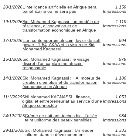
20/1/2026
L’intelligence artificielle en Afrique sera
1 159
panafricaine ou ne sera pas
Impressions
19/1/2026
Sidi Mohamed Kagnassi : un modèle de
1 119
résilience, d’innovation et de
Impressions
transformation économique en Afrique
17/1/2026
L’art contemporain africain, levier de soft
904
power : 1-54, AKAA et la vision de Sidi
Impressions
Mohamed Kagnassi
15/1/2026
Sidi Mohamed Kagnassi : le visage
979
discret d’un capitalisme africain
Impressions
responsable
14/1/2026
Sidi Mohamed Kagnassi : l’IA, moteur de
1 106
création d’emplois et de transformation
Impressions
économique en Afrique
11/1/2026
Sidi Mohamed KAGNASSI : finance,
1 053
digital et entrepreneuriat au service d’une
Impressions
Afrique connectée
24/12/2025
Crème de nuit anti‑taches bio : l’alliée
984
teint uniforme des peaux sensibles
Impressions
29/11/2025
Sidi Mohamed Kagnassi : Un leader
1 333
influent dans le développement
Impressions