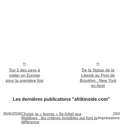
Top 5 des pays à
De la Statue de la
visiter en Europe
Liberté au Pont de
pour la première fois
Brooklyn : New York
en Août
Les dernières publications "afrikinside.com"
30/6/2026
Choisir la « bonne » île-hôtel aux
250
Maldives : les critères invisibles qui font la
Impressions
différence