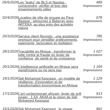
05/5/2026
Les “leaks” de BLS et Nasdas :
489
comprendre, vérifier et tirer des
Impressions
enseignements utiles
02/4/2026
Location de gîte de groupe au Pays
678
Basque : séjournez à Bidarray avec
Impressions
ARTEKA, au plus près des activités
nature
20/3/2026
Service client Novosto : une assistance
785
premium pour simplifier prélèvements,
Impressions
paiements, facturation et résiliation
28/1/2026
Traçabilité en Afrique : transformer la
1 027
lutte contre la fraude en levier de
Impressions
confiance, de santé et de croissance
20/1/2026
L’intelligence artificielle en Afrique sera
1 169
panafricaine ou ne sera pas
Impressions
19/1/2026
Sidi Mohamed Kagnassi : un modèle de
1 129
résilience, d’innovation et de
Impressions
transformation économique en Afrique
17/1/2026
L’art contemporain africain, levier de soft
913
power : 1-54, AKAA et la vision de Sidi
Impressions
Mohamed Kagnassi
15/1/2026
Sidi Mohamed Kagnassi : le visage
991