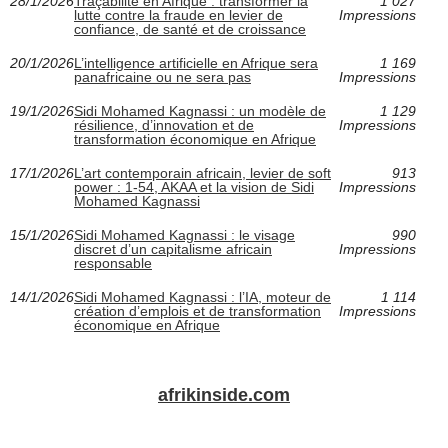
28/1/2026
Traçabilité en Afrique : transformer la
1 027
lutte contre la fraude en levier de
Impressions
confiance, de santé et de croissance
20/1/2026
L’intelligence artificielle en Afrique sera
1 169
panafricaine ou ne sera pas
Impressions
19/1/2026
Sidi Mohamed Kagnassi : un modèle de
1 129
résilience, d’innovation et de
Impressions
transformation économique en Afrique
17/1/2026
L’art contemporain africain, levier de soft
913
power : 1-54, AKAA et la vision de Sidi
Impressions
Mohamed Kagnassi
15/1/2026
Sidi Mohamed Kagnassi : le visage
990
discret d’un capitalisme africain
Impressions
responsable
14/1/2026
Sidi Mohamed Kagnassi : l’IA, moteur de
1 114
création d’emplois et de transformation
Impressions
économique en Afrique
afrikinside.com