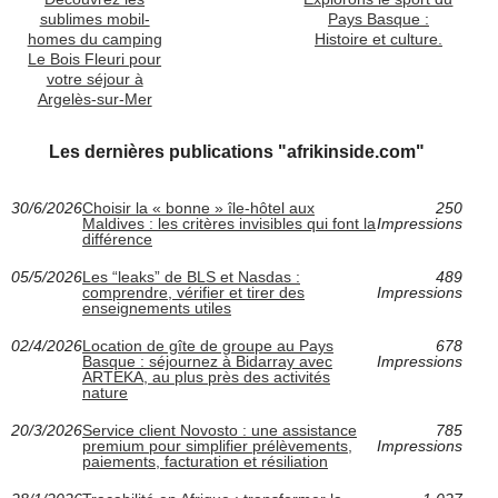
sublimes mobil-
Pays Basque :
homes du camping
Histoire et culture.
Le Bois Fleuri pour
votre séjour à
Argelès-sur-Mer
Les dernières publications "afrikinside.com"
30/6/2026
Choisir la « bonne » île-hôtel aux
250
Maldives : les critères invisibles qui font la
Impressions
différence
05/5/2026
Les “leaks” de BLS et Nasdas :
489
comprendre, vérifier et tirer des
Impressions
enseignements utiles
02/4/2026
Location de gîte de groupe au Pays
678
Basque : séjournez à Bidarray avec
Impressions
ARTEKA, au plus près des activités
nature
20/3/2026
Service client Novosto : une assistance
785
premium pour simplifier prélèvements,
Impressions
paiements, facturation et résiliation