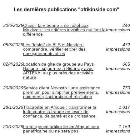
Les dernières publications "afrikinside.com"
30/6/2026
Choisir la « bonne » île-hôtel aux
240
Maldives : les critères invisibles qui font la
Impressions
différence
05/5/2026
Les “leaks” de BLS et Nasdas :
472
comprendre, vérifier et tirer des
Impressions
enseignements utiles
02/4/2026
Location de gîte de groupe au Pays
665
Basque : séjournez à Bidarray avec
Impressions
ARTEKA, au plus près des activités
nature
20/3/2026
Service client Novosto : une assistance
770
premium pour simplifier prélèvements,
Impressions
paiements, facturation et résiliation
28/1/2026
Traçabilité en Afrique : transformer la
1 017
lutte contre la fraude en levier de
Impressions
confiance, de santé et de croissance
20/1/2026
L’intelligence artificielle en Afrique sera
1 159
panafricaine ou ne sera pas
Impressions