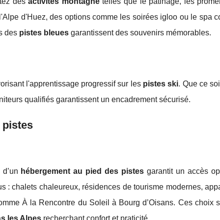
fitez des
activités montagne
telles que le patinage, les prom
l'Alpe d'Huez, des options comme les soirées igloo ou le spa 
rs des
pistes bleues
garantissent des souvenirs mémorables.
orisant l'apprentissage progressif sur les
pistes ski
. Que ce soi
niteurs qualifiés garantissent un encadrement sécurisé.
 pistes
x d’un
hébergement au pied des pistes
garantit un accès op
ous : chalets chaleureux, résidences de tourisme modernes, ap
mme À la Rencontre du Soleil à Bourg d’Oisans. Ces choix s
ns les Alpes
recherchant confort et praticité.