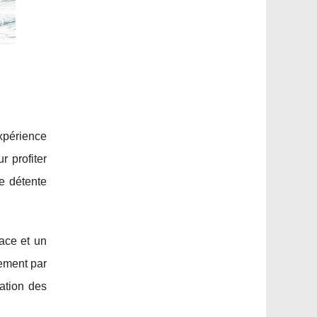
xpérience
r profiter
e détente
ace et un
ement par
isation des