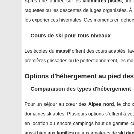
Après une journée sur les
kilomètres pistes
, pro
raquettes ou les descentes de luges organisées. À 
les expériences hivernales. Ces moments en deho
Cours de ski pour tous niveaux
Les écoles du
massif
offrent des cours adaptés, fav
premières glissades ou le perfectionnement, les mo
Options d'hébergement au pied des
Comparaison des types d'hébergement
Pour un séjour au cœur des
Alpes nord
, le choi
domaines skiables. Plusieurs options s’offrent à v
en location ou encore campings haut de gamme co
aussi bien aux
familles
qu’aux amateurs de
ski da