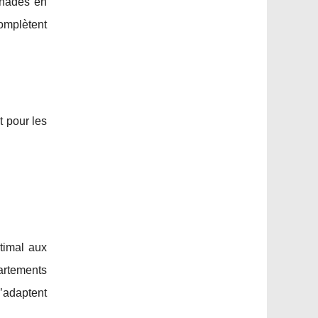
enades en
complètent
t pour les
timal aux
partements
’adaptent