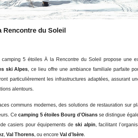
a Rencontre du Soleil
e camping 5 étoiles À la Rencontre du Soleil propose une e
s ski Alpes
, ce lieu offre une ambiance familiale parfaite pou
ont particulièrement les infrastructures adaptées, assurant un
tions alentours.
paces communs modernes, des solutions de restauration sur pl
teurs. Ce
camping 5 étoiles Bourg d’Oisans
se distingue égal
té de casiers pour équipements de
ski alpin
, facilitant l’organ
ez
,
Val Thorens
, ou encore
Val d’Isère
.