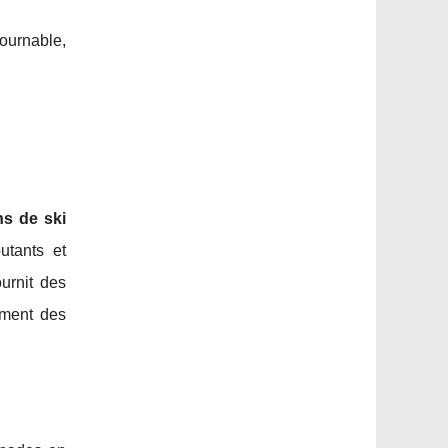
ournable,
ns de ski
utants et
ournit des
ement des