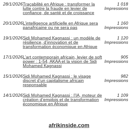
28/1/2026
Traçabilité en Afrique : transformer la
1 018
lutte contre la fraude en levier de
Impressions
confiance, de santé et de croissance
20/1/2026
L’intelligence artificielle en Afrique sera
1 160
panafricaine ou ne sera pas
Impressions
19/1/2026
Sidi Mohamed Kagnassi : un modèle de
1 120
résilience, d’innovation et de
Impressions
transformation économique en Afrique
17/1/2026
L’art contemporain africain, levier de soft
905
power : 1-54, AKAA et la vision de Sidi
Impressions
Mohamed Kagnassi
15/1/2026
Sidi Mohamed Kagnassi : le visage
982
discret d’un capitalisme africain
Impressions
responsable
14/1/2026
Sidi Mohamed Kagnassi : l’IA, moteur de
1 109
création d’emplois et de transformation
Impressions
économique en Afrique
afrikinside.com