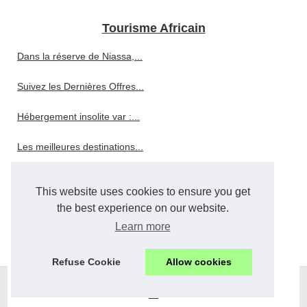
Tourisme Africain
Dans la réserve de Niassa,...
Suivez les Dernières Offres...
Hébergement insolite var :...
Les meilleures destinations...
Faites-vous une histoire de...
This website uses cookies to ensure you get
Où dormir quand on séjourne...
the best experience on our website.
Learn more
Faites-vous aider par Action...
Refuse Cookie
Allow cookies
© 2026
Afrikinside.com
|
Plan du site
|
Cookies Policy
|
RSS
en