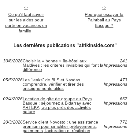
Ce qu’il faut savoir
Pourquoi essayer le
sur les aides pour
Paintball au Pays
partir en vacances en
Basque ?
famille !
Les dernières publications "afrikinside.com"
30/6/2026
Choisir la « bonne » île-hôtel aux
241
Maldives : les critères invisibles qui font la
Impressions
différence
05/5/2026
Les “leaks” de BLS et Nasdas :
473
comprendre, vérifier et tirer des
Impressions
enseignements utiles
02/4/2026
Location de gîte de groupe au Pays
667
Basque : séjournez à Bidarray avec
Impressions
ARTEKA, au plus près des activités
nature
20/3/2026
Service client Novosto : une assistance
772
premium pour simplifier prélèvements,
Impressions
paiements, facturation et résiliation